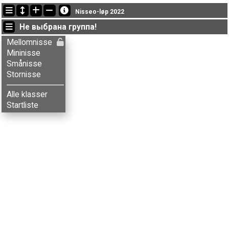
Последние обновления
Nisseo-løp 2022
09:44:19: Tore G. Tomter (
Smånisse
) финишировал с результатом 29:37 (7)
Не выбрана группа!
07:11:14: Aksel T. Fingarsen (
Stornisse
) финишировал с результатом 46:01 (6)
07:11:14: Anders Skjeset (
Stornisse
) финишировал с результатом 52:07 (10)
Mellomnisse
Mininisse
Smånisse
Stornisse
Alle klasser
Startliste