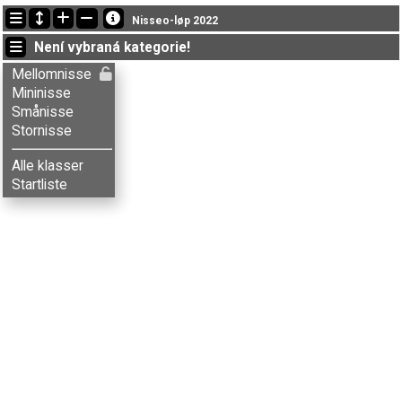
Nejnovější změny
Nisseo-løp 2022
09:44:19: Tore G. Tomter (
Smånisse
) doběhl v čase 29:37 (7)
Není vybraná kategorie!
07:11:14: Aksel T. Fingarsen (
Stornisse
) doběhl v čase 46:01 (6)
07:11:14: Anders Skjeset (
Stornisse
) doběhl v čase 52:07 (10)
Mellomnisse
Mininisse
Smånisse
Stornisse
Alle klasser
Startliste