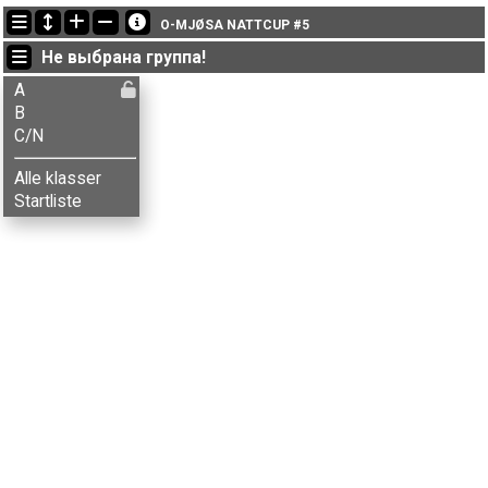
Последние обновления
O-MJØSA NATTCUP #5
17:27:26: Inger Røste (
C/N
) финишировал with status finished
Не выбрана группа!
16:36:42: Nataliia Kotok (
B
) финишировал с результатом 35:03 (4)
16:18:21: Erik Haugen (
B
) финишировал с результатом 44:29 (8)
A
B
C/N
Alle klasser
Startliste