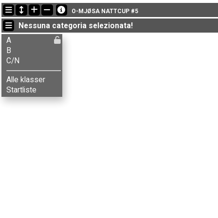
Ultimi aggiornamenti
O-MJØSA NATTCUP #5
17:27:26: Inger Røste (
C/N
) è arrivato with status finished
Nessuna categoria selezionata!
16:36:42: Nataliia Kotok (
B
) è arrivato con il tempo: 35:03 (4)
16:18:21: Erik Haugen (
B
) è arrivato con il tempo: 44:29 (8)
A
B
C/N
Alle klasser
Startliste