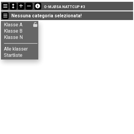
Ultimi aggiornamenti
O-MJØSA NATTCUP #3
18:34:46: Adrian Opheim (
Klasse A
) got new status: SQ
Nessuna categoria selezionata!
18:34:46: Aksel T. Fingarsen (
Klasse A
) è arrivato con il tempo: 41:42 (11)
18:34:46: Annar E. Solerød (
Klasse A
) è arrivato con il tempo: 39:11 (8)
Klasse A
Klasse B
Klasse N
Alle klasser
Startliste