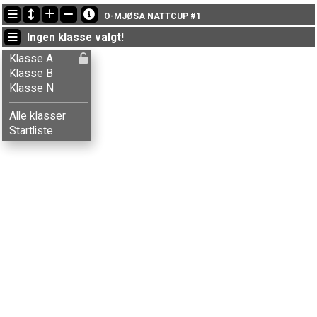
Siste oppdateringer
O-MJØSA NATTCUP #1
15:55:59: Ulyana Kuznetsova (
Klasse N
) kom i mål med tiden 16:47 (4)
Ingen klasse valgt!
15:55:28: Kira Kuznetsova (
Klasse N
) kom i mål med tiden 17:07 (5)
15:54:31: Tetiana Kuznetsova (
Klasse N
) kom i mål med tiden 17:12 (6)
Klasse A
Klasse B
Klasse N
Alle klasser
Startliste