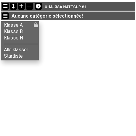
Dernières mises à jour
O-MJØSA NATTCUP #1
15:55:59: Ulyana Kuznetsova (
Klasse N
) a terminé , chrono: 16:47 (4)
Aucune catégorie sélectionnée!
15:55:28: Kira Kuznetsova (
Klasse N
) a terminé , chrono: 17:07 (5)
15:54:31: Tetiana Kuznetsova (
Klasse N
) a terminé , chrono: 17:12 (6)
Klasse A
Klasse B
Klasse N
Alle klasser
Startliste