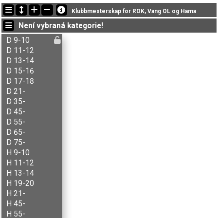
Nejnovější změny
Klubbmesterskap for ROK, Vang OL og Hama
20:04:25: Aksel B. Carlson (
H 11-12
) doběhl v čase 51:37 (3)
Není vybraná kategorie!
20:04:25: Andreas Huber (
H 55-
) doběhl v čase 44:43 (1)
20:04:25: Anne Frøisland (
D 17-18
) doběhl v čase 49:18 (2)
D 9-10
D 11-12
D 13-14
D 15-16
D 17-18
D 21-
D 35-
D 45-
D 55-
D 65-
D 75-
H 9-10
H 11-12
H 13-14
H 19-20
H 21-
H 45-
H 55-