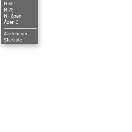
H 65-
H 75-
N - åpen
Åpen C
Alle klasser
Startliste