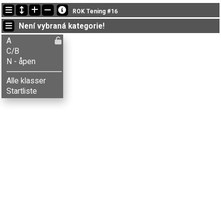
Nejnovější změny
ROK Tening #16
20:03:04: Alf H. Kristensen (
C/B
) doběhl v čase 20:33 (1)
Není vybraná kategorie!
20:03:04: Hasse Bergstrøm (
A
) doběhl v čase 22:06 (2)
20:03:04: Henni H. Kristensen (
A
) doběhl v čase 20:25 (1)
A
C/B
N - åpen
Alle klasser
Startliste